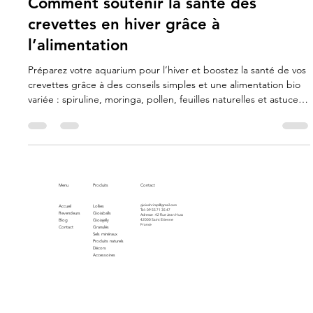
Carla Gimenez
3 nov. 2025
1 min de lecture
Comment soutenir la santé des
crevettes en hiver grâce à
l’alimentation
Préparez votre aquarium pour l’hiver et boostez la santé de vos
crevettes grâce à des conseils simples et une alimentation bio
variée : spiruline, moringa, pollen, feuilles naturelles et astuces
d’aquariophilie.
Menu
Produits
Contact
gioiashrimp@gmail.com
Accueil
Lollies
Tel : 09 55 71 35 47
Revendeurs
Gioiaballs
Adresse : 42 Rue Jean Huss
Blog
Gioiajelly
42000 Saint Etienne
France
Contact
Granulés
Sels minéraux
Produits naturels
Décors
Accessoires