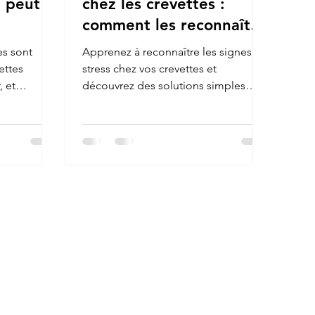
i peut
chez les crevettes :
comment les reconnaître
et agir ?
es sont
Apprenez à reconnaître les signes de
ettes
stress chez vos crevettes et
, et
découvrez des solutions simples
onnement
pour les apaiser : qualité de l’eau,
 à des
cachettes naturelles, alimentation
 bac bien
adaptée et environnement stable.