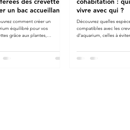
férées des crevettes :
cohabitation : qu
er un bac accueillant
vivre avec qui ?
équilibré
uvrez comment créer un
Découvrez quelles espèc
rium équilibré pour vos
compatibles avec les crev
ttes grâce aux plantes,
d’aquarium, celles à éviter
ttes et supports naturels
comment créer un envir
isant le biofilm, la mue et la
paisible et sécurisé grâce
é globale de l’écosystème
cachettes naturelles et un
tique.
équilibré.