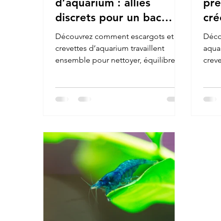
d’aquarium : alliés
pré
discrets pour un bac
cré
équilibré et esthétique
et 
Découvrez comment escargots et
Déco
crevettes d’aquarium travaillent
aqua
ensemble pour nettoyer, équilibrer et
creve
embellir votre bac, avec des conseils
cache
et produits naturels pour soutenir
favor
leur bien-être.
sant
aqua