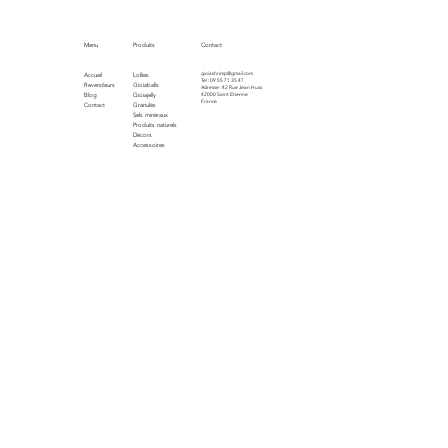
Menu
Produits
Contact
gioiashrimp@gmail.com
Accueil
Lollies
Tel : 09 55 71 35 47
Revendeurs
Gioiaballs
Adresse : 42 Rue Jean Huss
Blog
Gioiajelly
42000 Saint Etienne
France
Contact
Granulés
Sels minéraux
Produits naturels
Décors
Accessoires