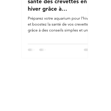
santé des crevettes en
hiver grâce à
l’alimentation
Préparez votre aquarium pour l’hiver
et boostez la santé de vos crevettes
grâce à des conseils simples et une
alimentation bio variée : spiruline,
moringa, pollen, feuilles naturelles et
astuces d’aquariophilie.