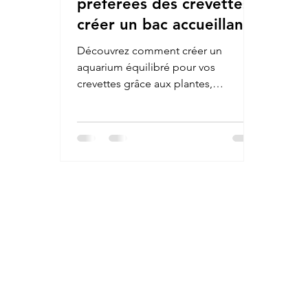
préférées des crevettes :
créer un bac accueillant
et équilibré
Découvrez comment créer un
aquarium équilibré pour vos
crevettes grâce aux plantes,
cachettes et supports naturels
favorisant le biofilm, la mue et la
santé globale de l’écosystème
aquatique.