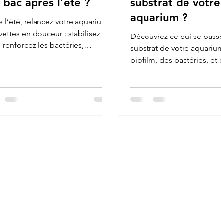
 bac après l’été ?
substrat de votre
aquarium ?
 l’été, relancez votre aquarium
vettes en douceur : stabilisez
Découvrez ce qui se pass
, renforcez les bactéries,
substrat de votre aquarium
yez sans perturber et réactivez
biofilm, des bactéries, et
ofilm avec des produits naturels
éléments naturels comme
tés.
gousses et feuilles. Optim
pour le bien-être de vos c