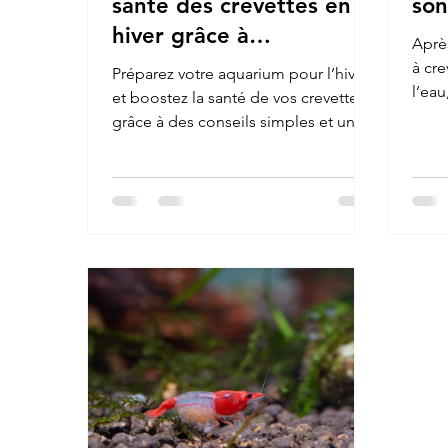
santé des crevettes en
son
hiver grâce à
Après
l’alimentation
à cre
Préparez votre aquarium pour l’hiver
l’eau
et boostez la santé de vos crevettes
netto
grâce à des conseils simples et une
le bi
alimentation bio variée : spiruline,
adap
moringa, pollen, feuilles naturelles et
astuces d’aquariophilie.