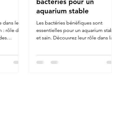
bactéries pour un
aquarium stable
e dans le
Les bactéries bénéfiques sont
 : rôle du
essentielles pour un aquarium stable
 des
et sain. Découvrez leur rôle dans la
 les
filtration, la qualité de l’eau et le
isez le sol
bien-être des crevettes, et comment
revettes.
favoriser leur développement.