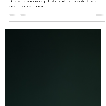
Carla Gimenez
30 sept. 2024
2 min de lecture
L’Importance du pH pour vos
Crevettes : Un Équilibre Essentiel
Découvrez pourquoi le pH est crucial pour la santé de vos
crevettes en aquarium.