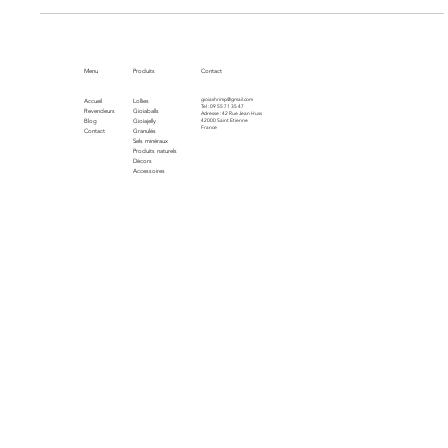
aquatique.
Menu
Produits
Contact
gioiashrimp@gmail.com
Accueil
Lollies
Tel : 09 55 71 35 47
Revendeurs
Gioiaballs
Adresse : 42 Rue Jean Huss
Blog
Gioiajelly
42000 Saint Etienne
France
Contact
Granulés
Sels minéraux
Produits naturels
Décors
Accessoires