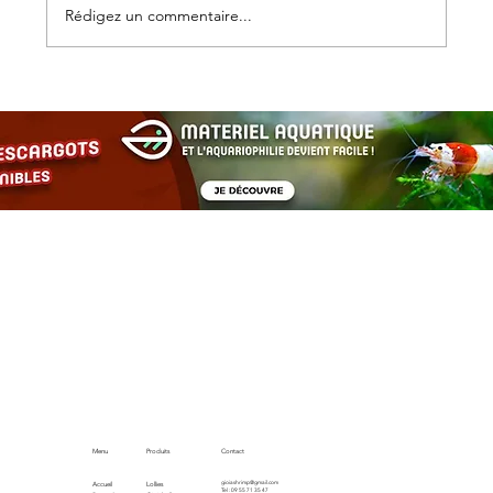
Rédigez un commentaire...
Les escargots d’aquarium : alliés
discrets pour un bac équilibré et
esthétique
Menu
Produits
Contact
gioiashrimp@gmail.com
Accueil
Lollies
Tel : 09 55 71 35 47