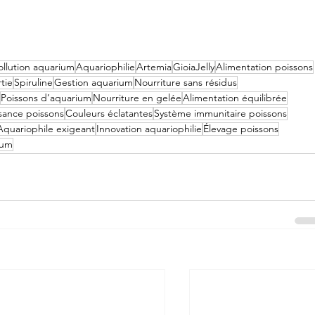
ollution aquarium
Aquariophilie
Artemia
GioiaJelly
Alimentation poissons
tie
Spiruline
Gestion aquarium
Nourriture sans résidus
Poissons d’aquarium
Nourriture en gelée
Alimentation équilibrée
sance poissons
Couleurs éclatantes
Système immunitaire poissons
Aquariophile exigeant
Innovation aquariophilie
Élevage poissons
ium