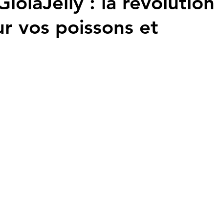
ioiaJelly : la révolution
ur vos poissons et