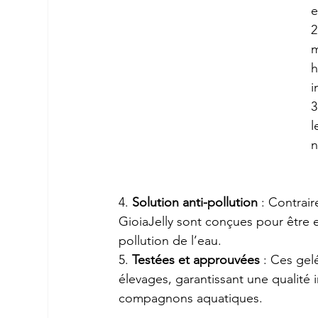
e
2
m
h
i
3
l
n
4. 
Solution anti-pollution
 : Contrair
GioiaJelly sont conçues pour être 
pollution de l’eau.
5. 
Testées et approuvées
 : Ces gel
élevages, garantissant une qualité i
compagnons aquatiques.