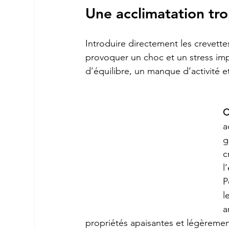
Une acclimatation tr
Introduire directement les crevette
provoquer un choc et un stress imp
d’équilibre, un manque d’activité et
C
a
g
c
l
P
l
a
propriétés apaisantes et légèremen