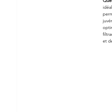
Quel
idéa
perm
juvé
opti
filt
et d