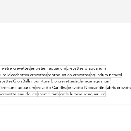
en-être crevettes
entretien aquarium
crevettes d’aquarium
turelle
cachettes crevettes
reproduction crevettes
aquarium naturel
evettes
GioiaBalls
nourriture bio crevettes
éclairage aquarium
icrofaune aquarium
crevette Caridina
crevette Neocaridina
abris crevett
o
crevette eau douce
shrimp tank
cycle lumineux aquarium