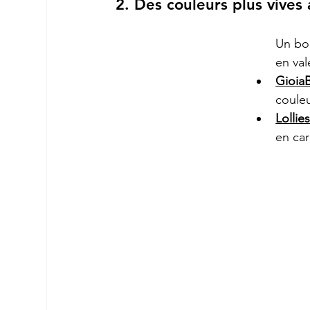
2. Des couleurs plus vives
Un bo
en val
GioiaB
couleu
Lollie
en ca