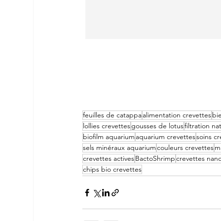
feuilles de catappa
alimentation crevettes
bi
lollies crevettes
gousses de lotus
filtration na
biofilm aquarium
aquarium crevettes
soins cr
sels minéraux aquarium
couleurs crevettes
m
crevettes actives
BactoShrimp
crevettes nan
chips bio crevettes