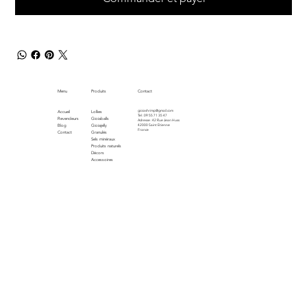
Menu
Produits
Contact
gioiashrimp@gmail.com
Accueil
Lollies
Tel : 09 55 71 35 47
Revendeurs
Gioiaballs
Adresse : 42 Rue Jean Huss
Blog
Gioiajelly
42000 Saint Etienne
France
Contact
Granulés
Sels minéraux
Produits naturels
Décors
Accessoires