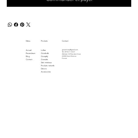
Menu
Produits
Contact
gioiashrimp@gmail.com
Accueil
Lollies
Tel : 09 55 71 35 47
Revendeurs
Gioiaballs
Adresse : 42 Rue Jean Huss
Blog
Gioiajelly
42000 Saint Etienne
France
Contact
Granulés
Sels minéraux
Produits naturels
Décors
Accessoires