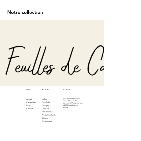
Notre collection
Menu
Produits
Contact
gioiashrimp@gmail.com
Accueil
Lollies
Tel : 09 55 71 35 47
Revendeurs
Gioiaballs
Adresse : 42 Rue Jean Huss
Blog
Gioiajelly
42000 Saint Etienne
France
Contact
Granulés
Sels minéraux
Produits naturels
Décors
Accessoires