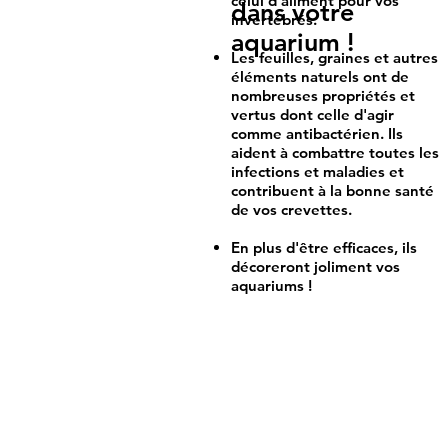
celui d'aliment pour vos
dans votre
invertébrés.
aquarium !
Les feuilles, graines et autres
éléments naturels ont de
nombreuses propriétés et
vertus dont celle d'agir
comme antibactérien. Ils
aident à combattre toutes les
infections et maladies et
contribuent à la bonne santé
de vos crevettes.
En plus d'être efficaces, ils
décoreront joliment vos
aquariums !