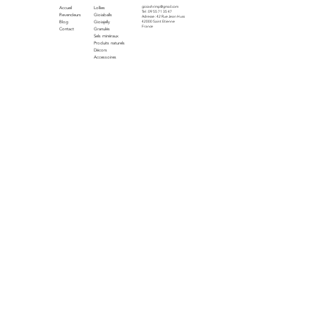
gioiashrimp@gmail.com
Accueil
Lollies
Tel : 09 55 71 35 47
Revendeurs
Gioiaballs
Adresse : 42 Rue Jean Huss
Blog
Gioiajelly
42000 Saint Etienne
France
Contact
Granulés
Sels minéraux
Produits naturels
Décors
Accessoires