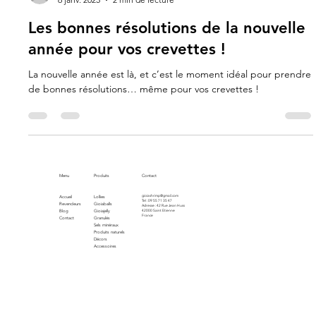
Carla Gimenez
6 janv. 2025
2 min de lecture
Les bonnes résolutions de la nouvelle
année pour vos crevettes !
La nouvelle année est là, et c’est le moment idéal pour prendre
de bonnes résolutions… même pour vos crevettes !
Menu
Produits
Contact
gioiashrimp@gmail.com
Accueil
Lollies
Tel : 09 55 71 35 47
Revendeurs
Gioiaballs
Adresse : 42 Rue Jean Huss
Blog
Gioiajelly
42000 Saint Etienne
France
Contact
Granulés
Sels minéraux
Produits naturels
Décors
Accessoires