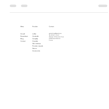
Assurez la santé et la longévité de vos crevettes en maintenant
un aquarium propre et équilibré.
Menu
Produits
Contact
gioiashrimp@gmail.com
Accueil
Lollies
Tel : 09 55 71 35 47
Revendeurs
Gioiaballs
Adresse : 42 Rue Jean Huss
Blog
Gioiajelly
42000 Saint Etienne
France
Contact
Granulés
Sels minéraux
Produits naturels
Décors
Accessoires