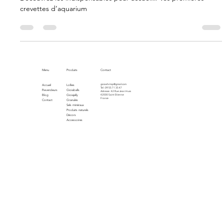
premières crevettes d’aquarium
Découvrez les indispensables pour accueillir vos premières
crevettes d’aquarium
Menu
Produits
Contact
gioiashrimp@gmail.com
Accueil
Lollies
Tel : 09 55 71 35 47
Revendeurs
Gioiaballs
Adresse : 42 Rue Jean Huss
Blog
Gioiajelly
42000 Saint Etienne
France
Contact
Granulés
Sels minéraux
Produits naturels
Décors
Accessoires