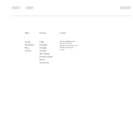
Découvrez comment maintenir un aquarium de crevettes bien
équilibré : paramètres de l’eau, alimentation et entretien.
Menu
Produits
Contact
gioiashrimp@gmail.com
Accueil
Lollies
Tel : 09 55 71 35 47
Revendeurs
Gioiaballs
Adresse : 42 Rue Jean Huss
Blog
Gioiajelly
42000 Saint Etienne
France
Contact
Granulés
Sels minéraux
Produits naturels
Décors
Accessoires