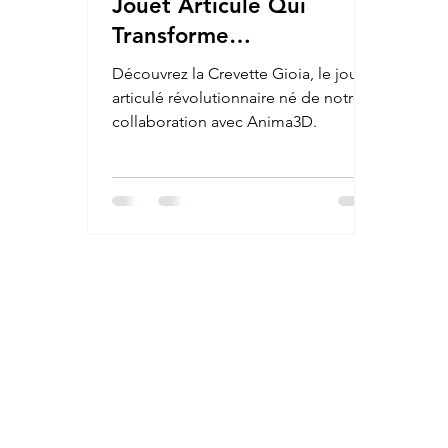
Jouet Articulé Qui
Transforme
l’Aquariophilie en
Découvrez la Crevette Gioia, le jouet
Aventure Ludique !
articulé révolutionnaire né de notre
collaboration avec Anima3D.