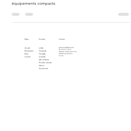
Optimisez votre petit aquarium avec des crevettes adaptées,
une bonne qualité d’eau, une alimentation appropriée et des
équipements compacts
Menu
Produits
Contact
gioiashrimp@gmail.com
Accueil
Lollies
Tel : 09 55 71 35 47
Revendeurs
Gioiaballs
Adresse : 42 Rue Jean Huss
Blog
Gioiajelly
42000 Saint Etienne
France
Contact
Granulés
Sels minéraux
Produits naturels
Décors
Accessoires