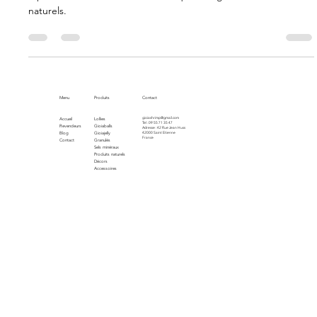
Optimisez le bien-être de votre aquarium grâce aux tanins
naturels.
Menu
Produits
Contact
gioiashrimp@gmail.com
Accueil
Lollies
Tel : 09 55 71 35 47
Revendeurs
Gioiaballs
Adresse : 42 Rue Jean Huss
Blog
Gioiajelly
42000 Saint Etienne
France
Contact
Granulés
Sels minéraux
Produits naturels
Décors
Accessoires