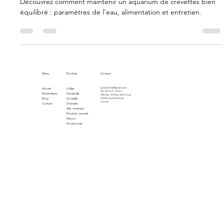
crevettes est bien équilibré ?
Découvrez comment maintenir un aquarium de crevettes bien
équilibré : paramètres de l’eau, alimentation et entretien.
Menu
Produits
Contact
gioiashrimp@gmail.com
Accueil
Lollies
Tel : 09 55 71 35 47
Revendeurs
Gioiaballs
Adresse : 42 Rue Jean Huss
Blog
Gioiajelly
42000 Saint Etienne
France
Contact
Granulés
Sels minéraux
Produits naturels
Décors
Accessoires