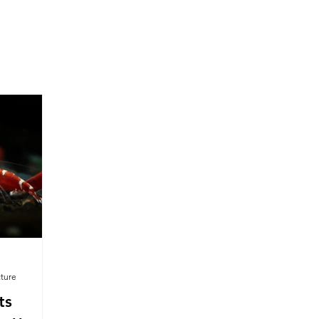
cture
ts