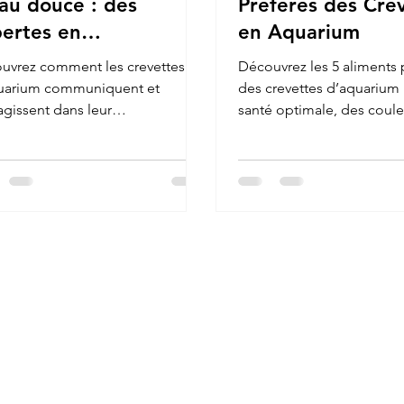
au douce : des
Préférés des Cre
ertes en
en Aquarium
munication !
uvrez comment les crevettes
Découvrez les 5 aliments 
uarium communiquent et
des crevettes d’aquarium
agissent dans leur
santé optimale, des coule
ronnement !
éclatantes et une croissa
équilibrée.