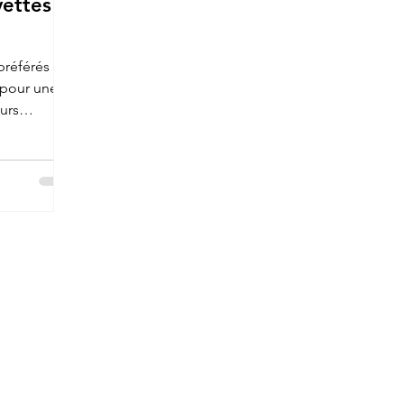
vettes
préférés
 pour une
urs
nce