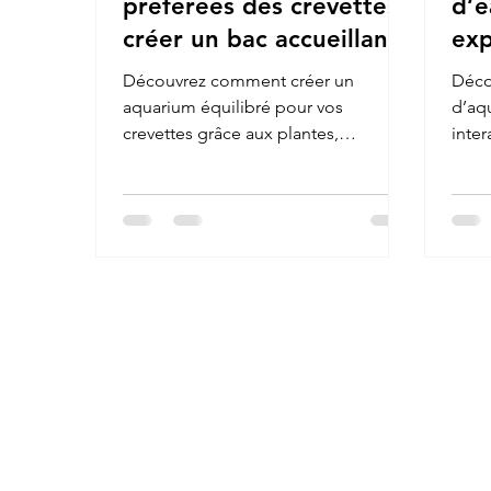
préférées des crevettes :
d’e
créer un bac accueillant
exp
et équilibré
com
Découvrez comment créer un
Déco
aquarium équilibré pour vos
d’aq
crevettes grâce aux plantes,
inter
cachettes et supports naturels
envi
favorisant le biofilm, la mue et la
santé globale de l’écosystème
aquatique.