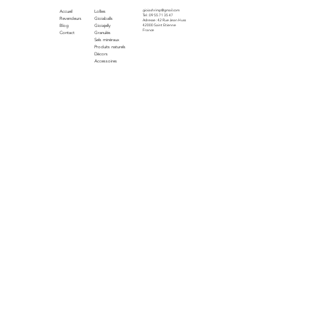
Menu
Produits
Contact
gioiashrimp@gmail.com
Accueil
Lollies
Tel : 09 55 71 35 47
Revendeurs
Gioiaballs
Adresse : 42 Rue Jean Huss
Blog
Gioiajelly
42000 Saint Etienne
France
Contact
Granulés
Sels minéraux
Produits naturels
Décors
Accessoires