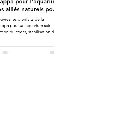
appa pour l’aquarium
es alliés naturels pour
bien-être de vos
vrez les bienfaits de la
vettes et poissons
pppa pour un aquarium sain :
tion du stress, stabilisation du
 purification naturelle.