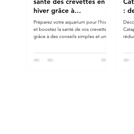
santé des crevettes en
Cat
hiver grâce à
: d
l’alimentation
le 
Préparez votre aquarium pour l’hiver
Décou
cre
et boostez la santé de vos crevettes
Cata
grâce à des conseils simples et une
réduc
alimentation bio variée : spiruline,
pH et
moringa, pollen, feuilles naturelles et
astuces d’aquariophilie.