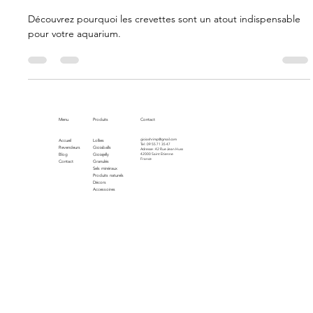
naturel
Découvrez pourquoi les crevettes sont un atout indispensable
pour votre aquarium.
Menu
Produits
Contact
gioiashrimp@gmail.com
Accueil
Lollies
Tel : 09 55 71 35 47
Revendeurs
Gioiaballs
Adresse : 42 Rue Jean Huss
Blog
Gioiajelly
42000 Saint Etienne
France
Contact
Granulés
Sels minéraux
Produits naturels
Décors
Accessoires