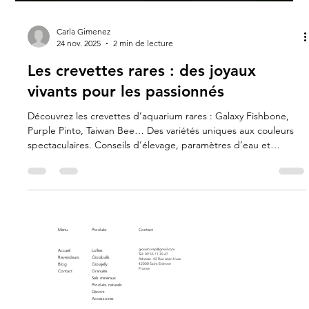
Carla Gimenez
24 nov. 2025
2 min de lecture
Les crevettes rares : des joyaux
vivants pour les passionnés
Découvrez les crevettes d’aquarium rares : Galaxy Fishbone,
Purple Pinto, Taiwan Bee… Des variétés uniques aux couleurs
spectaculaires. Conseils d’élevage, paramètres d’eau et
alimentation pour préserver ces joyaux vivants
Menu
Produits
Contact
gioiashrimp@gmail.com
Accueil
Lollies
Tel : 09 55 71 35 47
Revendeurs
Gioiaballs
Adresse : 42 Rue Jean Huss
Blog
Gioiajelly
42000 Saint Etienne
France
Contact
Granulés
Sels minéraux