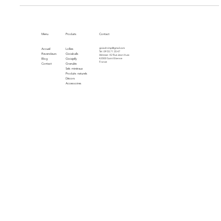
alimentation pour préserver ces joyaux vivants
Menu
Produits
Contact
gioiashrimp@gmail.com
Accueil
Lollies
Tel : 09 55 71 35 47
Revendeurs
Gioiaballs
Adresse : 42 Rue Jean Huss
Blog
Gioiajelly
42000 Saint Etienne
France
Contact
Granulés
Sels minéraux
Produits naturels
Décors
Accessoires