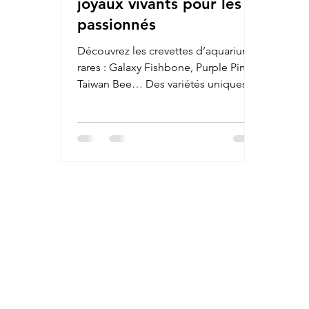
joyaux vivants pour les
passionnés
Découvrez les crevettes d’aquarium
rares : Galaxy Fishbone, Purple Pinto,
Taiwan Bee… Des variétés uniques
aux couleurs spectaculaires. Conseils
d’élevage, paramètres d’eau et
alimentation pour préserver ces
joyaux vivants