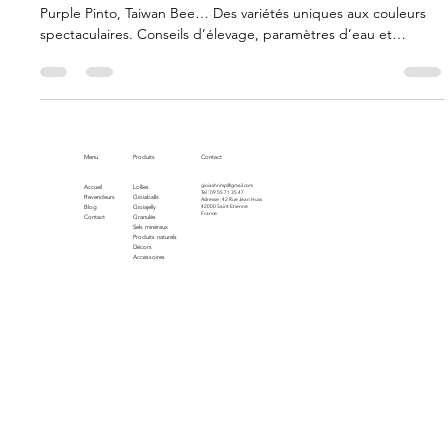
vivants pour les passionnés
Découvrez les crevettes d’aquarium rares : Galaxy Fishbone,
Purple Pinto, Taiwan Bee… Des variétés uniques aux couleurs
spectaculaires. Conseils d’élevage, paramètres d’eau et
alimentation pour préserver ces joyaux vivants
Menu
Produits
Contact
gioiashrimp@gmail.com
Accueil
Lollies
Tel : 09 55 71 35 47
Revendeurs
Gioiaballs
Adresse : 42 Rue Jean Huss
Blog
Gioiajelly
42000 Saint Etienne
France
Contact
Granulés
Sels minéraux
Produits naturels
Décors
Accessoires