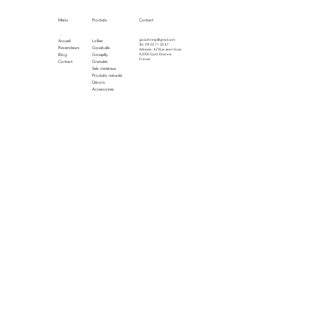
Menu
Produits
Contact
gioiashrimp@gmail.com
Accueil
Lollies
Tel : 09 55 71 35 47
Revendeurs
Gioiaballs
Adresse : 42 Rue Jean Huss
Blog
Gioiajelly
42000 Saint Etienne
France
Contact
Granulés
Sels minéraux
Produits naturels
Décors
Accessoires