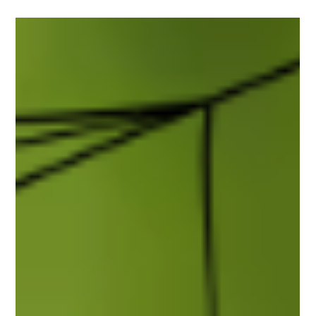
Carla Gimenez
23 déc. 2024
2 min de lecture
Guide Pratique : Comment Maintenir
un Aquarium de Crevettes Sain en
2025
Découvrez comment maintenir un aquarium de crevettes sain
en 2024 avec notre guide pratique.