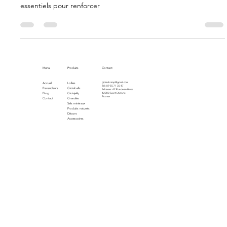
Assurez une mue réussie à vos crevettes grâce à une
alimentation équilibrée. Découvrez l’importance des nutriments
essentiels pour renforcer
Menu
Produits
Contact
gioiashrimp@gmail.com
Accueil
Lollies
Tel : 09 55 71 35 47
Revendeurs
Gioiaballs
Adresse : 42 Rue Jean Huss
Blog
Gioiajelly
42000 Saint Etienne
France
Contact
Granulés
Sels minéraux
Produits naturels
Décors
Accessoires