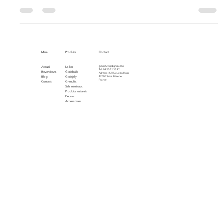
Assurez-vous que vos crevettes sont sereines pendant
Halloween ! Découvrez comment éviter les frayeurs dans
l’aquarium.
Menu
Produits
Contact
gioiashrimp@gmail.com
Accueil
Lollies
Tel : 09 55 71 35 47
Revendeurs
Gioiaballs
Adresse : 42 Rue Jean Huss
Blog
Gioiajelly
42000 Saint Etienne
France
Contact
Granulés
Sels minéraux
Produits naturels
Décors
Accessoires