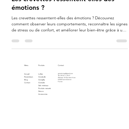
28 juil. 2025
2 min de lecture
Les crevettes ressentent-elles des
émotions ?
Les crevettes ressentent-elles des émotions ? Découvrez
comment observer leurs comportements, reconnaître les signes
de stress ou de confort, et améliorer leur bien-être grâce à un
environnement adapté.
Menu
Produits
Contact
gioiashrimp@gmail.com
Accueil
Lollies
Tel : 09 55 71 35 47
Revendeurs
Gioiaballs
Adresse : 42 Rue Jean Huss
Blog
Gioiajelly
42000 Saint Etienne
France
Contact
Granulés
Sels minéraux
Produits naturels
Décors
Accessoires