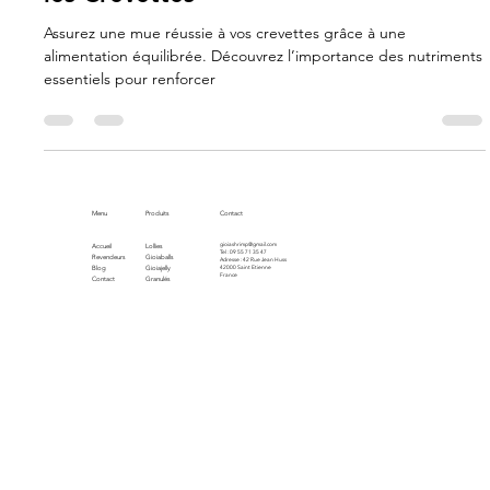
Carla Gimenez
7 oct. 2024
2 min de lecture
Pourquoi une Bonne Alimentation est
Primordiale pour une Bonne Mue chez
les Crevettes
Assurez une mue réussie à vos crevettes grâce à une
alimentation équilibrée. Découvrez l’importance des nutriments
essentiels pour renforcer
Menu
Produits
Contact
gioiashrimp@gmail.com
Accueil
Lollies
Tel : 09 55 71 35 47
Revendeurs
Gioiaballs
Adresse : 42 Rue Jean Huss
Blog
Gioiajelly
42000 Saint Etienne
France
Contact
Granulés
Sels minéraux
Produits naturels
Décors
Accessoires