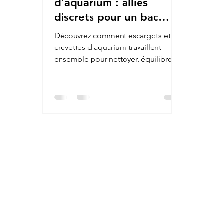
d’aquarium : alliés
discrets pour un bac
équilibré et esthétique
Découvrez comment escargots et
crevettes d’aquarium travaillent
ensemble pour nettoyer, équilibrer et
embellir votre bac, avec des conseils
et produits naturels pour soutenir
leur bien-être.