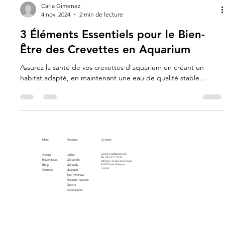
Carla Gimenez
4 nov. 2024
2 min de lecture
3 Éléments Essentiels pour le Bien-
Être des Crevettes en Aquarium
Assurez la santé de vos crevettes d’aquarium en créant un
habitat adapté, en maintenant une eau de qualité stable...
Menu
Produits
Contact
gioiashrimp@gmail.com
Accueil
Lollies
Tel : 09 55 71 35 47
Revendeurs
Gioiaballs
Adresse : 42 Rue Jean Huss
Blog
Gioiajelly
42000 Saint Etienne
France
Contact
Granulés
Sels minéraux
Produits naturels
Décors
Accessoires