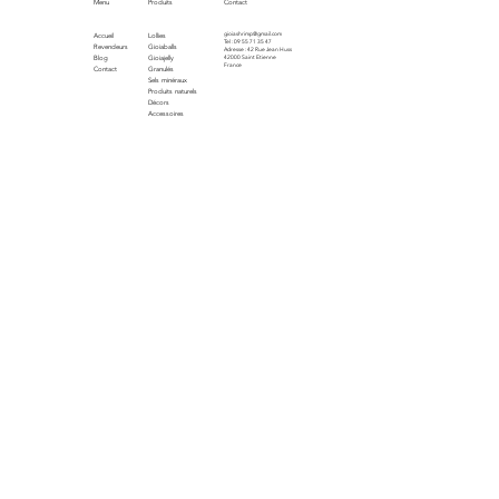
Menu
Produits
Contact
gioiashrimp@gmail.com
Accueil
Lollies
Tel : 09 55 71 35 47
Revendeurs
Gioiaballs
Adresse : 42 Rue Jean Huss
Blog
Gioiajelly
42000 Saint Etienne
France
Contact
Granulés
Sels minéraux
Produits naturels
Décors
Accessoires