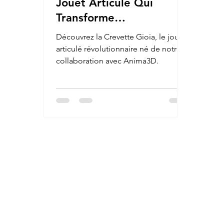
Jouet Articulé Qui
Transforme
l’Aquariophilie en
Découvrez la Crevette Gioia, le jouet
Aventure Ludique !
articulé révolutionnaire né de notre
collaboration avec Anima3D.