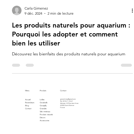
Carla Gimenez
9 déc. 2024
2 min de lecture
Les produits naturels pour aquarium :
Pourquoi les adopter et comment
bien les utiliser
Découvrez les bienfaits des produits naturels pour aquarium
Menu
Produits
Contact
gioiashrimp@gmail.com
Accueil
Lollies
Tel : 09 55 71 35 47
Revendeurs
Gioiaballs
Adresse : 42 Rue Jean Huss
Blog
Gioiajelly
42000 Saint Etienne
France
Contact
Granulés
Sels minéraux
Produits naturels
Décors
Accessoires