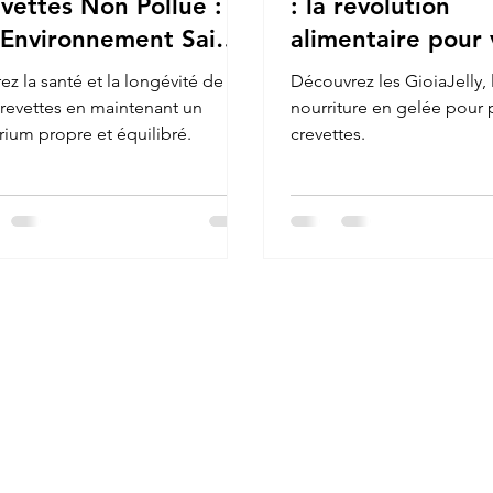
vettes Non Pollué :
: la révolution
Environnement Sain
alimentaire pour 
r des Crevettes
poissons et creve
ez la santé et la longévité de
Découvrez les GioiaJelly, 
ureuses
crevettes en maintenant un
nourriture en gelée pour 
rium propre et équilibré.
crevettes.