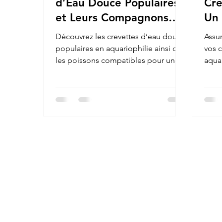
d’Eau Douce Populaires
Cre
et Leurs Compagnons
Un 
Idéaux
pou
Découvrez les crevettes d’eau douce
Assur
He
populaires en aquariophilie ainsi que
vos 
les poissons compatibles pour une
aqua
cohabitation harmonieuse.