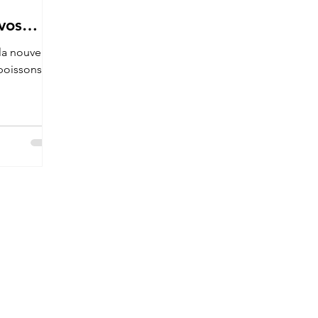
vos
ttes
la nouvelle
poissons et