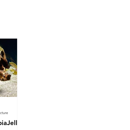
ecture
iaJelly