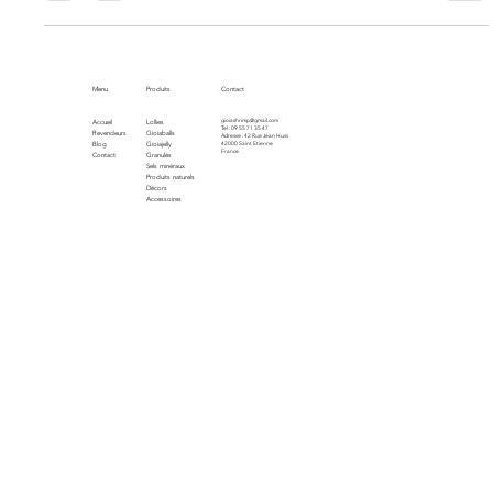
alimentation pour préserver ces joyaux vivants
Menu
Produits
Contact
gioiashrimp@gmail.com
Accueil
Lollies
Tel : 09 55 71 35 47
Revendeurs
Gioiaballs
Adresse : 42 Rue Jean Huss
Blog
Gioiajelly
42000 Saint Etienne
France
Contact
Granulés
Sels minéraux
Produits naturels
Décors
Accessoires