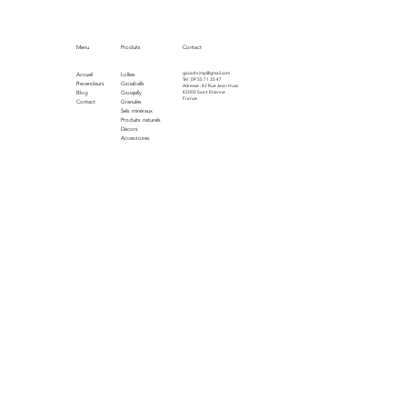
Menu
Produits
Contact
gioiashrimp@gmail.com
Accueil
Lollies
Tel : 09 55 71 35 47
Revendeurs
Gioiaballs
Adresse : 42 Rue Jean Huss
Blog
Gioiajelly
42000 Saint Etienne
France
Contact
Granulés
Sels minéraux
Produits naturels
Décors
Accessoires