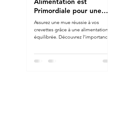
Alimentation est
Primordiale pour une
Bonne Mue chez les
Assurez une mue réussie à vos
Crevettes
crevettes grâce à une alimentation
équilibrée. Découvrez l’importance
des nutriments essentiels pour
renforcer