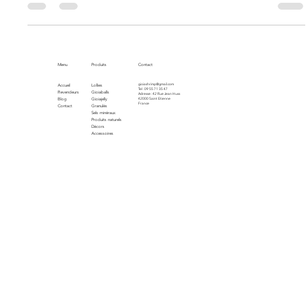
bac, avec des conseils et produits naturels pour soutenir leur
bien-être.
Menu
Produits
Contact
gioiashrimp@gmail.com
Accueil
Lollies
Tel : 09 55 71 35 47
Revendeurs
Gioiaballs
Adresse : 42 Rue Jean Huss
Blog
Gioiajelly
42000 Saint Etienne
France
Contact
Granulés
Sels minéraux
Produits naturels
Décors
Accessoires