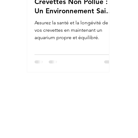
Crevettes Non Pollué :
Un Environnement Sain
pour des Crevettes
Assurez la santé et la longévité de
Heureuses
vos crevettes en maintenant un
aquarium propre et équilibré.