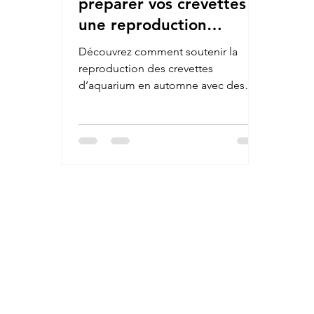
préparer vos crevettes à
une reproduction
optimale cet hiver ?
Découvrez comment soutenir la
reproduction des crevettes
d’aquarium en automne avec des
refuges naturels, une alimentation
bio et des soins adaptés pour un bac
sain et actif.